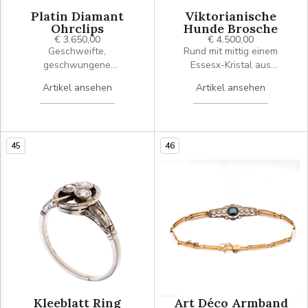
Platin Diamant
Viktorianische
Ohrclips
Hunde Brosche
€ 3.650,00
€ 4.500,00
Geschweifte,
Rund mit mittig einem
geschwungene
Essesx-Kristal aus
spiralförmige Form besetzt
Bergkristall mit der
Artikel ansehen
Artikel ansehen
mit insgesamt 58
Darstellung eines "Naughty
Achtkantdiamanten und vier
Terrier". Gerahmt wird
Brillanten. Je Ohrring
dieser Cabochon von drei
insgesamt ca. 0.57ct. Clips
Abschnitten mit Rubin -
45
46
aus 585er Weißgold
Carrées und drei
Abschnitten mit
Diamantrosen. Eine
exquisite Hommage an den
besten Freund des
Menschens. Breite 2,5 cm.
Kleeblatt Ring
Art Déco Armband