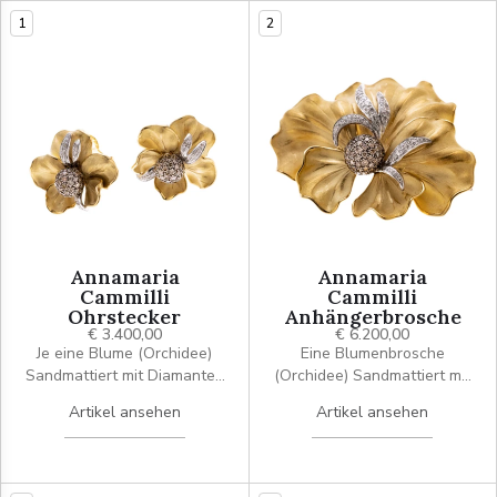
1
2
Annamaria
Annamaria
Cammilli
Cammilli
Ohrstecker
Anhängerbrosche
€ 3.400,00
€ 6.200,00
Je eine Blume (Orchidee)
Eine Blumenbrosche
Sandmattiert mit Diamanten
(Orchidee) Sandmattiert mit
besetzt. Der Stempel in
Diamanten besetzt. Signiert
Artikel ansehen
Artikel ansehen
Kugelform ist mit Fancy
Cammilli. Länge 5 cm, Breite
brown Brillanten
4,5 cm.
ausgefasst. Signiert
Cammilli.