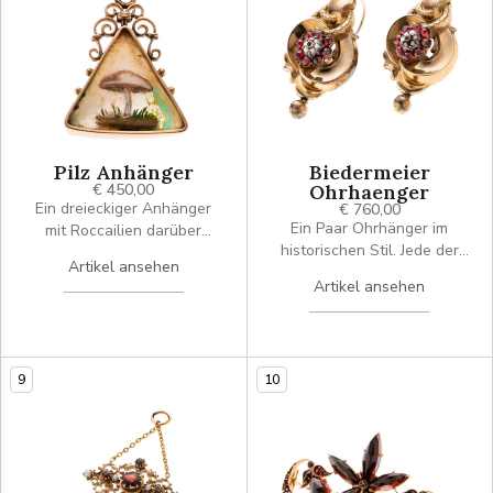
Pilz Anhänger
Biedermeier
€ 450,00
Ohrhaenger
Ein dreieckiger Anhänger
€ 760,00
Ein Paar Ohrhänger im
mit Roccailien darüber
historischen Stil. Jede der
verziert. Darin ein Pilz
Artikel ansehen
Kompositionen zeigt eine
bemalt auf Perlmutt mit
Artikel ansehen
fein ausgearbeitete
Glas darüber gegossen.
ornamental geschwungene,
barocke Rahmung, in deren
Zentrum ein Bouquet aus
9
10
tief rubinrot funkelnden
Granaten gefasst ist, die
wiederum eine Rosette aus
6 Saarperlchen rahmen. Am
unteren Abschluß jedes
Ohrhängers schwingt eine