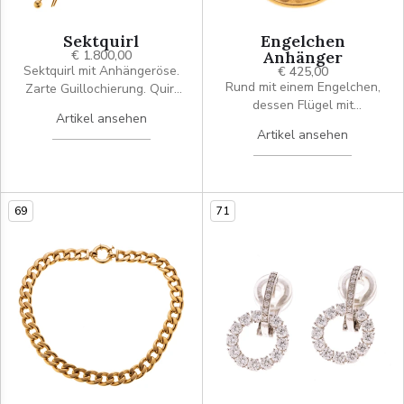
Sektquirl
Engelchen
€ 1.800,00
Anhänger
Sektquirl mit Anhängeröse.
€ 425,00
Rund mit einem Engelchen,
Zarte Guillochierung. Quirl
dessen Flügel mit
lässt sich über kleinen
Artikel ansehen
Diamanten (4 je ca. 0.005
Schieber aus- und
Artikel ansehen
ct.) besetzt ist. Unter dem
einfahren.
Engel befindet sich
ebenfalls eine Diamantrose
ca. 0.01 ct.
69
71