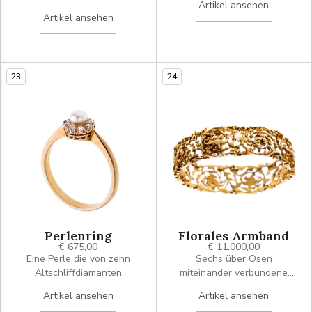
Artikel ansehen
mystischer Ausstrahlung.
der von insgesamt 20
Artikel ansehen
Das ornamentale
Altschliffdiamanten je ca.
Mittelstück zeigt ein
0.02 ct gerahmt wird.
symmetrisches Arrangement
Signiert AP.
aus geschwungenen,
23
24
floralen und rankenartigen
Elementen in opulenter. Im
Zentrum ist eine
Diamantrose in einer
Zargenfassung gefasst.
Unten schwingt eine kleine
Perle. Die feine Ankerkette
ist mit kleinen
Zwischenperlen akzentuiert.
Perlenring
Florales Armband
€ 675,00
€ 11.000,00
Eine Perle die von zehn
Sechs über Ösen
Altschliffdiamanten
miteinander verbundene
karmoisiert wird.
Elemente, die floral
Artikel ansehen
Artikel ansehen
durchbrochen, mit