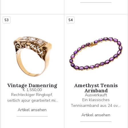
Ringkopfes aus
zwei Perlen. Die Oberfläche
roségoldenen,
wirkt leicht mattiert und ist
geschwungenen Bändern.
Millégriffe verziert und
53
54
zusätzlich besetzt mit 16
Diamantrosen .
Vintage Damenring
Amethyst Tennis
€ 1.550,00
Armband
Rechteckiger Ringkopf,
Ausverkauft
Ein klassisches
seitlich ajour gearbeitet mit
Tennisarmband aus 24 oval
Volutenlementen. Mittig drei
Artikel ansehen
geschliffenen Amethysten
Altschliffdiamanten
Artikel ansehen
in Krappenfassungen. Mit
(0.12/0.20/0.12 ct) in einer
Sicherheitsachter. Signiert
Reihe quadratisch gefasst,