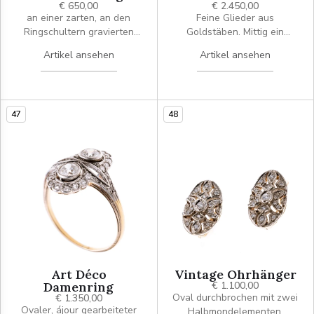
€ 650,00
€ 2.450,00
an einer zarten, an den
Feine Glieder aus
Ringschultern gravierten
Goldstäben. Mittig ein
Schiene sitzt ein ovales
rechteckiges
Artikel ansehen
Artikel ansehen
Mittestück, geschmückt von
Weißgoldelement mit
einem dreiblättrigen
Bogenelementen, besetzt
Kleeblatt, besetzt mit
mit insg. vier Diamantrosen.
Diamanten. Signiert "WT".
In der Mitte befinden sich
47
48
sechs Altschliffdiamanten in
Zargenfassungen mit
Millégrifefverzierung die
einen ovalen Saphir
flankieren. Mit
Sicherheitskette.
Art Déco
Vintage Ohrhänger
Damenring
€ 1.100,00
Oval durchbrochen mit zwei
€ 1.350,00
Ovaler, ájour gearbeiteter
Halbmondelementen,