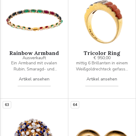
Rainbow Armband
Tricolor Ring
Ausverkauft
€ 950,00
Ein Armband mit ovalen
mittig 6 Brillanten in einem
Rubin, Smaragd- und
Weißgoldrechteck gefasst,
Saphircabochons im
seitlich ein Korallen und
Artikel ansehen
Artikel ansehen
Wechsel. Nach jedem
Lapizlazuli-Element mit
Farbstein sitzen 2 Brillanten.
geriffelter Oberfläche
Alle Edelsteine sind in
Krappen gefasst und das
63
64
Kastenschloss ist mit einer
Acht gesichert.