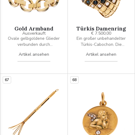
Gold Armband
Türkis Damenring
Ausverkauft
€ 7.500,00
Ovale gelbgoldene Glieder
Ein großer unbehandelter
verbunden durch
Türkis-Cabochon. Die
pyramidenförmige
Ringschiene ist im oberen
Artikel ansehen
Artikel ansehen
rotgoldene Elementen.
Bereich gitterförmig
Signiert "MEP"
gestaltet und im Wechsel
mit Brillanten und Saphiren
besetzt. Massive
67
68
Ausführung.