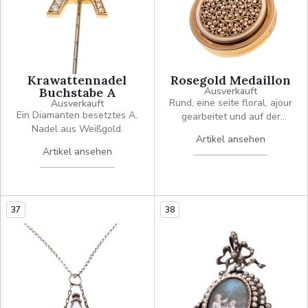
Krawattennadel
Rosegold Medaillon
Buchstabe A
Ausverkauft
Rund, eine seite floral, ajour
Ausverkauft
Ein Diamanten besetztes A.
gearbeitet und auf der
Nadel aus Weißgold.
anderen Seite mit dem
Artikel ansehen
Monogram "LI". Signiert
Artikel ansehen
"CB". Durchmesser 2,2 cm
37
38