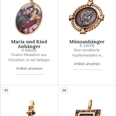
Maria und Kind
Münzanhänger
Anhänger
€ 120,00
Eine versilberte
€ 650,00
Ovales Medaillon aus
Kupfermedaille in
Porzellan, vs mit farbiger
Zargenfassung mit dem
Artikel ansehen
Miniaturmalerei Maria und
Kopf einer Frau nach links,
Artikel ansehen
Kind, rs weiss mit schwarzer
Rückseite mit Lorbeerkranz.
Schrift "heilige Maria Mutter
Gerahmt von einem
Gottes bitte für mich"
gekordelten Kranz aus
Kupfer mit dreieckigen
33
34
Elementen.