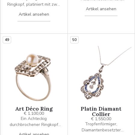
Ringkopf, platiniert mit zwei
besetzt mit je 17 Brillanten.
Artikel ansehen
in Zargen gefassten
Brisur aus Gelbgold. Im Art
Artikel ansehen
Altschliffdiamanten je ca.
Déco-Stil
0.25 ct., die daisyartig von je
9 (insgesamt 18)
Altschliffdiamanten gerahmt
49
50
werden. Zusatzlich ist der
Ring mit insgesamt 14
Diamanten besetzt.
Art Déco Ring
Platin Diamant
€ 1.100,00
Collier
Ein Achteckig
€ 1.550,00
Tropfenförmiger,
durchbrochener Ringkopf
Diamantenbesetzter
besetzt mit 22
Artikel ansehen