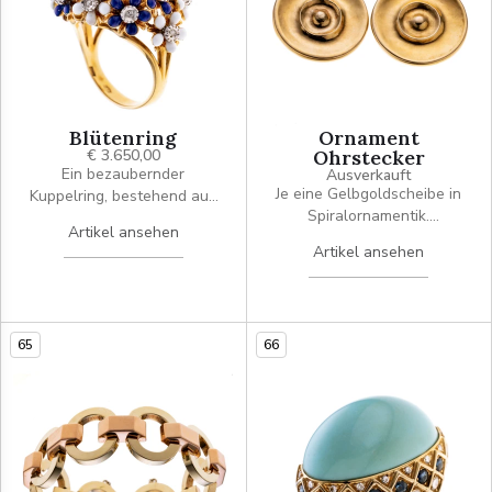
Blütenring
Ornament
€ 3.650,00
Ohrstecker
Ein bezaubernder
Ausverkauft
Je eine Gelbgoldscheibe in
Kuppelring, bestehend aus
Spiralornamentik.
Blüten mit weißer
Artikel ansehen
Rückstecker aus 750er
Emailierung und blauer
Artikel ansehen
Gold.
Emaillierung. zudem sind
diese je mit einem
Achtkantdiamanten à ca.
0.01 ct in weißgoldener
65
66
Fassung.