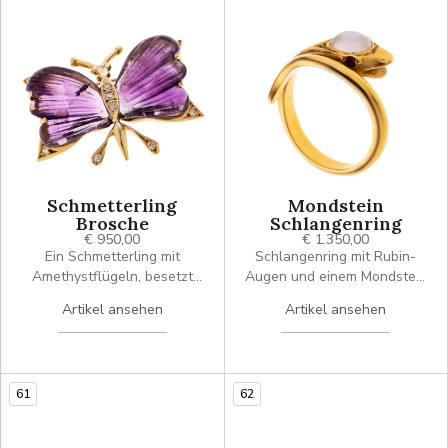
Schmetterling
Mondstein
Brosche
Schlangenring
€ 950,00
€ 1.350,00
Ein Schmetterling mit
Schlangenring mit Rubin-
Amethystflügeln, besetzt
Augen und einem Mondstein
zusätzlich mit 9
.
Artikel ansehen
Artikel ansehen
Achtkantdiamanten.
61
62