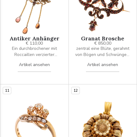
kleine Goldkugel.
Antiker Anhänger
Granat Brosche
€ 110,00
€ 850,00
Ein durchbrochener mit
zentral eine Blüte, gerahmt
Roccaillen verzierter
von Bögen und Schwüngen,
Anhänger, besetzt mit
die sich teilweise
Artikel ansehen
Artikel ansehen
Granat und Perlchen.
überschneiden. Abgehängt
Abgehängt drei Kettchen
ein Granattropfen.
mit je einem Granat Tropfen.
11
12