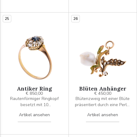
Schwüngen und Bögen,
Blüten und Blättchen
verziert sind. Mit einer
25
26
Kastenschließe und einem
Sicherheitskettchen.Signiert
mit Gariod, Léon
Antiker Ring
Blüten Anhänger
€ 850,00
€ 450,00
Rautenförmiger Ringkopf
Blütenzweig mit einer Blüte
besetzt mit 10
präsentiert durch eine Perle,
Altschliffdiamanten je ca.
Email-Elemente und zwei
Artikel ansehen
Artikel ansehen
0.04 ct. und mittig ein ca.
mit Perlchen besetzte
0.26ct. Saphir. leicht
Blättchen. Im Stil des
abgesetzte Ringschultern.
Jugendstil.