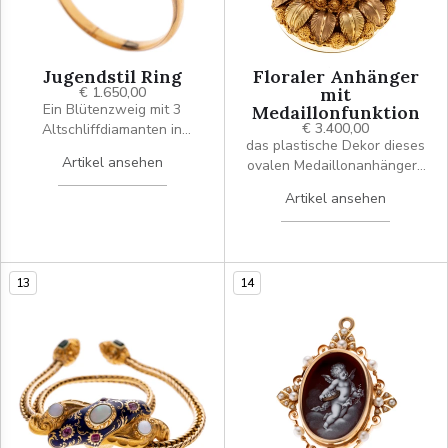
Jugendstil Ring
Floraler Anhänger
€ 1.650,00
mit
Ein Blütenzweig mit 3
Medaillonfunktion
€ 3.400,00
Altschliffdiamanten in
das plastische Dekor dieses
Krappenfassungen. Die
Artikel ansehen
ovalen Medaillonanhängers
Ringschiene endet zum
zeigt eine stilisierte florale
Ringkopf in einem Schwung
Artikel ansehen
Rosette mit zentralem
mit 6 Altschliffdiamanten.
Blütenmotiv, umgeben von
reliefierten blattartigen
Elementen und zarten an
13
14
Granulation erinnernde
Details. Die differnzierte
Oberflächenbehandlung
verleiht dem Schmuckstück
eine lebendige
Tiefenwirkung.