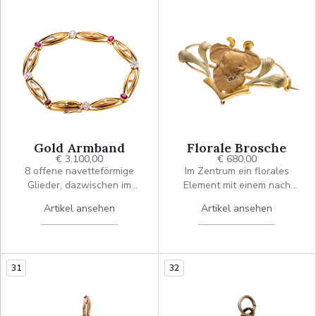
mit 7 Diamamntrosen
Platz für 2 Fotos.
zwischen den Linien gekrönt
von einer zarten Schleife
mit 29 Diamantrosen an
einer Öse.
Gold Armband
Florale Brosche
€ 3.100,00
€ 680,00
8 offene navetteförmige
Im Zentrum ein florales
Glieder, dazwischen im
Element mit einem nach
Wechsel je ein ovaler Rubin
links blickendem Profil.
Artikel ansehen
Artikel ansehen
oder Altschliffdiamant in
Seitlich je ein doppeltes
Zargenfassungen.
Blattelement.
Kastenschloß mit seitlicher
Sicherheitsacht.
31
32