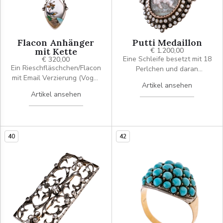
Flacon Anhänger
Putti Medaillon
mit Kette
€ 1.200,00
Eine Schleife besetzt mit 18
€ 320,00
Ein Rieschfläschchen/Flacon
Perlchen und daran
mit Email Verzierung (Vogel
abgehängt ein
Artikel ansehen
in einer Landschaft), an
Miniaturmalerei (Szene:
Artikel ansehen
einer Erbskette.
Zwei Putti auf einer Wiese ,
wovon einer angelt oder
eine Rute hält). Gerahmt
wird die Malerei von zwei
40
42
Perlenkränzen. Rückseite
mit Medaillon-Funktion. Im
Rokoko-Revival.