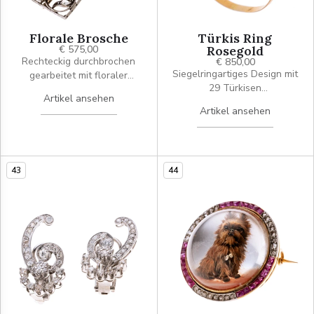
Florale Brosche
Türkis Ring
€ 575,00
Rosegold
Rechteckig durchbrochen
€ 850,00
Siegelringartiges Design mit
gearbeitet mit floraler
29 Türkisen
Ornamentik, besetzt mit
Artikel ansehen
unterschiedlicher Größen
Diamantenrosen und einem
Artikel ansehen
und feinen Farbnuancen im
Altschlffdiamanten á ca. ct
Oberteil.
im Zentrum. Broschierung
und Verbödung aus 585er
Gold. Seitlich mit der
43
44
Gravur/Inschrift: "Für dich
von mir Weihnachten 1928.
Länge 5,1 cm, Breite 2,5 cm.