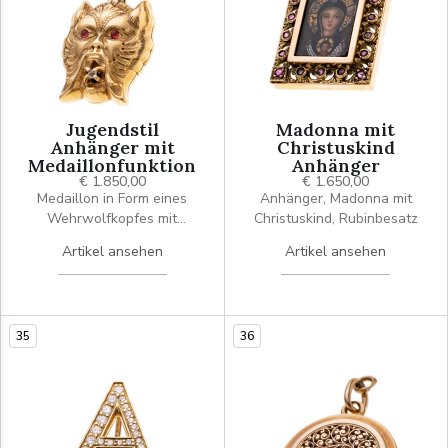
Jugendstil
Madonna mit
Anhänger mit
Christuskind
Medaillonfunktion
Anhänger
€ 1.850,00
€ 1.650,00
Medaillon in Form eines
Anhänger, Madonna mit
Wehrwolfkopfes mit
Christuskind, Rubinbesatz
Rubinaugen und einem
Artikel ansehen
Artikel ansehen
Achtkantdiamant im Maul.
Signiert Depose.
35
36