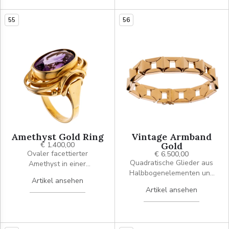
"JPB"
in Weißgold mit Millégriffe
verziert. Signiert.
55
56
Amethyst Gold Ring
Vintage Armband
€ 1.400,00
Gold
Ovaler facettierter
€ 6.500,00
Quadratische Glieder aus
Amethyst in einer
Halbbogenelementen und
Zargenfassung. zwei
Artikel ansehen
pyradimidalen Schanier -
weitere ovale Ringe rahmen
Artikel ansehen
Zwischengliedern. Signiert
den Stein. Die Ringschultern
"DL"
bilden wiederum 2 weitere
Bögen.