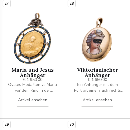
27
28
Maria und Jesus
Viktorianischer
Anhänger
Anhänger
€ 1.950,00
€ 1.650,00
Ovales Medaillon vs Maria
Ein Anhänger mit dem
vor dem Kind in der
Portrait einer nach rechts
Krippe,uns der Inschrift
blickenden, maskierten
Artikel ansehen
Artikel ansehen
"Vigila et Vigilabit Sempe, rs
Dame, die im Haar ein
ein Anker (gestaltet wohl
Kettchen mittig mit einer
von O. Roty) in einem
Diamantrose trägt auch ihre
Rahmen aus zwei blauen
Augen bestehen aus
29
30
emaillierten Kreisenringen
Diamantrosen. Innen ist