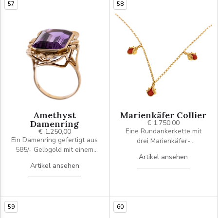
57
58
Amethyst
Marienkäfer Collier
Damenring
€ 1.750,00
Eine Rundankerkette mit
€ 1.250,00
Ein Damenring gefertigt aus
drei Marienkäfer-
585/- Gelbgold mit einem
Anhängern, besetzt mit drei
Artikel ansehen
Amethyst von ca. 12,7 ct in
Korallen-Cabochons.
Artikel ansehen
einer Zargenfassung mit
einem opulent-verspielten
Rahmen.
59
60