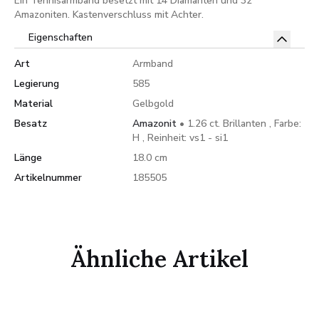
Ein Tennisarmband besetzt mit 14 Diamanten und 32
Amazoniten. Kastenverschluss mit Achter.
Eigenschaften
Art
Armband
Legierung
585
Material
Gelbgold
Besatz
Amazonit
• 1.26 ct. Brillanten , Farbe:
H , Reinheit: vs1 - si1
Länge
18.0 cm
Artikelnummer
185505
Ähnliche Artikel