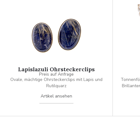
Lapislazuli Ohrsteckerclips
Preis auf Anfrage
Ovale, mächtige Ohrsteckerclips mit Lapis und
Tonnenför
Rutilquarz
Brillante
beiden S
Artikel ansehen