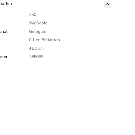
haften
750
Weißgold
rial
Gelbgold
0.1 ct. Brillanten
41.0 cm
mmer
185069