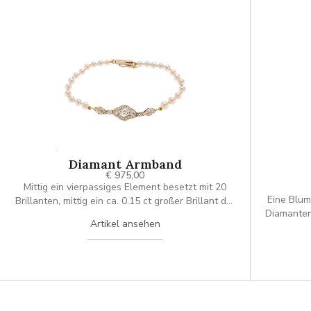
Diamant Armband
€ 975,00
Mittig ein vierpassiges Element besetzt mit 20
Eine Blumenbro
Brillanten, mittig ein ca. 0.15 ct großer Brillant der
Diamanten bes
von zwei je ca. 0.04 ct. Brillanten flankiert wird.
Artikel ansehen
Neben diesen Element befinden sich zwei ca. 0.06
ct. Brillanten in Krappen und zwei
Navettelemente mit Diamantenbesatz (insgesamt
8 à ca. 0.02 ct.)