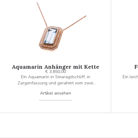
Aquamarin Anhänger mit Kette
F
€ 3.850,00
Ein Aquamarin in Smaragdschliff, in
Ein lei
Zargenfassung und gerahmt vom zwei
Diamantreihen, die treppenartig angeordnet
Artikel ansehen
sind.An 50 cm langer Kette.