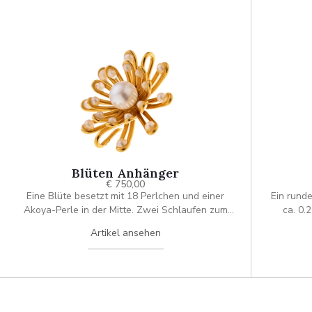
Blüten Anhänger
€ 750,00
Eine Blüte besetzt mit 18 Perlchen und einer
Ein runde
Akoya-Perle in der Mitte. Zwei Schlaufen zum
ca. 0.
einfädeln einer Kette und oder eines weiteren
Artikel ansehen
Anhängers.