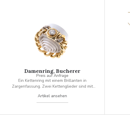
Damenring, Bucherer
Preis auf Anfrage
Ein Kettenring mit einem Brillanten in
Zargenfassung. Zwei Kettenglieder sind mit
insgesamt zwei Achtkantdiamanten je ca. 0.01 ct.
Artikel ansehen
besetzt.