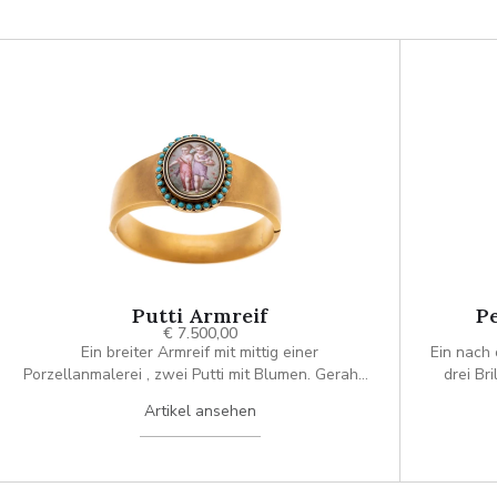
Putti Armreif
Pe
€ 7.500,00
Ein breiter Armreif mit mittig einer
Ein nach 
Porzellanmalerei , zwei Putti mit Blumen. Gerahmt
drei Br
werden die zwei von Schwarzem Email und 28
Artikel ansehen
Türkisen