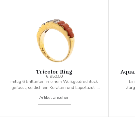
Tricolor Ring
Aqua
€ 950,00
mittig 6 Brillanten in einem Weißgoldrechteck
Ein
gefasst, seitlich ein Korallen und Lapizlazuli-
Zarg
Element mit geriffelter Oberfläche
Diamant
Artikel ansehen