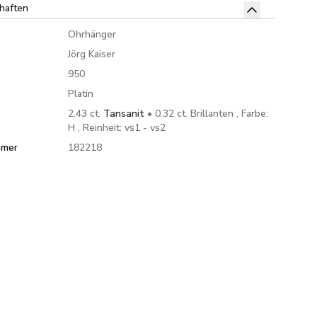
haften
Ohrhänger
Jörg Kaiser
950
Platin
2.43 ct.
Tansanit
• 0.32 ct. Brillanten , Farbe:
H , Reinheit: vs1 - vs2
mmer
182218