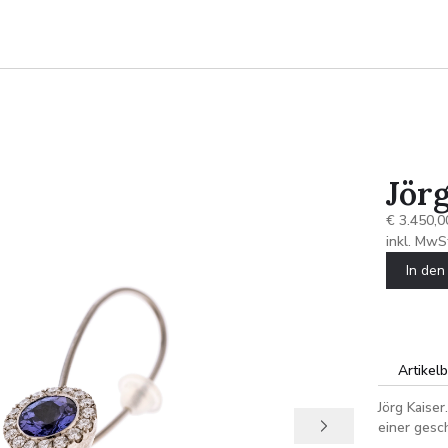
Jör
€ 3.450,0
inkl. MwS
In de
Artikel
Jörg Kaiser
einer ges