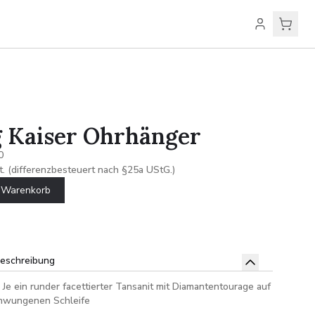
g Kaiser Ohrhänger
0
t. (differenzbesteuert nach §25a UStG.)
n Warenkorb
beschreibung
. Je ein runder facettierter Tansanit mit Diamantentourage auf
chwungenen Schleife