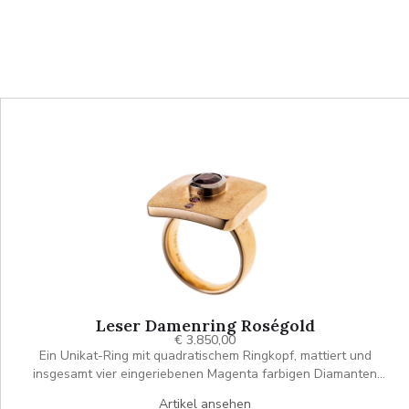
Leser Damenring Roségold
€ 3.850,00
Ein Unikat-Ring mit quadratischem Ringkopf, mattiert und
insgesamt vier eingeriebenen Magenta farbigen Diamanten
(beh.), zusammen ca. 0.136 ct. Mittig leicht erhöht ein ovaler
Artikel ansehen