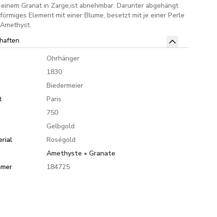
einem Granat in Zarge,ist abnehmbar. Darunter abgehängt
nförmiges Element mit einer Blume, besetzt mit je einer Perle
 Amethyst.
haften
Ohrhänger
1830
Biedermeier
t
Paris
750
Gelbgold
rial
Roségold
Amethyste
•
Granate
mmer
184725