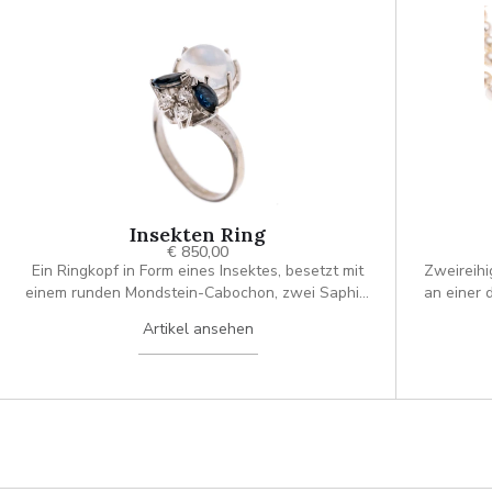
Insekten Ring
€ 850,00
Ein Ringkopf in Form eines Insektes, besetzt mit
Zweireihi
einem runden Mondstein-Cabochon, zwei Saphir-
an einer 
Navetten und drei Brillanten.
einem To
Artikel ansehen
Dieser is
und zwei 