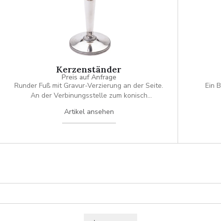
Kerzenständer
Preis auf Anfrage
Runder Fuß mit Gravur-Verzierung an der Seite.
Ein 
An der Verbinungsstelle zum konisch
zulaufenden Zylider-förmigen Hals ist ein
Artikel ansehen
gestauchtes Perlband platziert. Die Halterung für
die Kerze öffnet sich Trichter-artig