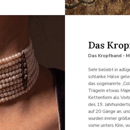
Anhängsel
Das Krop
Das Kropfband - M
Sehr beliebt in adli
schlanke Hälse gele
das sogenannte „Coll
Trägerin etwas Maje
Kettenform als Vorbi
des 19. Jahrhundert
auf 20 Gänge an, und
wurden immer größer 
vorne unters Kinn, wa