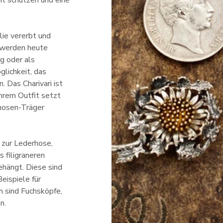
lie vererbt und
 werden heute
g oder als
lichkeit, das
. Das Charivari ist
Ihrem Outfit setzt
hosen-Träger
 zur Lederhose,
 filigraneren
ehängt. Diese sind
eispiele für
 sind Fuchsköpfe,
n.