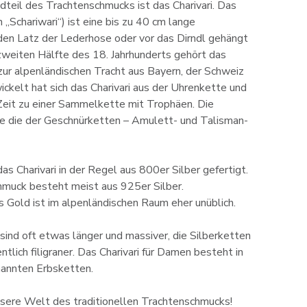
dteil des Trachtenschmucks ist das Charivari. Das
 „Schariwari“) ist eine bis zu 40 cm lange
 den Latz der Lederhose oder vor das Dirndl gehängt
zweiten Hälfte des 18. Jahrhunderts gehört das
zur alpenländischen Tracht aus Bayern, der Schweiz
ickelt hat sich das Charivari aus der Uhrenkette und
Zeit zu einer Sammelkette mit Trophäen. Die
e die der Geschnürketten – Amulett- und Talisman-
as Charivari in der Regel aus 800er Silber gefertigt.
muck besteht meist aus 925er Silber.
 Gold ist im alpenländischen Raum eher unüblich.
n sind oft etwas länger und massiver, die Silberketten
tlich filigraner. Das Charivari für Damen besteht in
annten Erbsketten.
unsere Welt des traditionellen Trachtenschmucks!