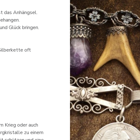
st das Anhängsel.
gehangen.
und Glück bringen.
ilberkette oft
m Krieg oder auch
rgkristalle zu einem
it schützen und eine