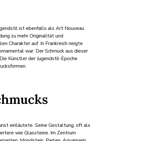
gendstil ist ebenfalls als Art Nouveau
ung zu mehr Originalität und
len Charakter auf. In Frankreich neigte
d ornamental war. Der Schmuck aus dieser
. Die Künstler der Jugendstil-Epoche
rucksformen.
Schmucks
unst einläutete. Seine Gestaltung, oft als
wertere wie Glassteine. Im Zentrum
iamanten, Mondstein, Perlen, Aquamarin