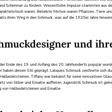
nd Schimmer zu fördern. Wesentliche Impulse stammten aus der N
rakteristisch waren. Beliebte Motive waren Pflanzen, Tiere un
ls ihren Weg in den Schmuck, was auf die 1920er Jahre hinweis
chmuckdesigner und ihr
l, der Ende des 19. und Anfang des 20. Jahrhunderts populär wur
r haben diesen Stil geprägt. Laliques Schmuck zeichnete sich du
Halbedelsteinen. Tiffany war bekannt für seine innovativen Gl
z von Silber und Emaille auffielen. Jugendstil Schmuck ist geke
g von Halbedelsteinen und Emaille.