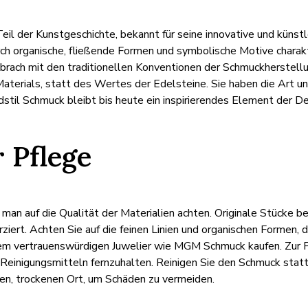
eil der Kunstgeschichte, bekannt für seine innovative und künst
ch organische, fließende Formen und symbolische Motive charakte
 brach mit den traditionellen Konventionen der Schmuckherstell
terials, statt des Wertes der Edelsteine. Sie haben die Art u
til Schmuck bleibt bis heute ein inspirierendes Element der D
 Pflege
man auf die Qualität der Materialien achten. Originale Stücke b
ziert. Achten Sie auf die feinen Linien und organischen Formen, d
nem vertrauenswürdigen Juwelier wie MGM Schmuck kaufen. Zur P
en Reinigungsmitteln fernzuhalten. Reinigen Sie den Schmuck st
hlen, trockenen Ort, um Schäden zu vermeiden.