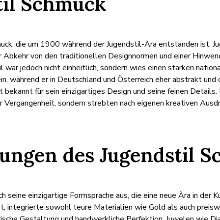
til Schmuck
uck, die um 1900 während der Jugendstil-Ära entstanden ist. Ju
r Abkehr von den traditionellen Designnormen und einer Hinwend
il war jedoch nicht einheitlich, sondern wies einen starken nationa
 sein, während er in Deutschland und Österreich eher abstrakt un
t bekannt für sein einzigartiges Design und seine feinen Details
der Vergangenheit, sondern strebten nach eigenen kreativen Ausd
tungen des Jugendstil 
h seine einzigartige Formsprache aus, die eine neue Ära in der K
 integrierte sowohl teure Materialien wie Gold als auch preis
rische Gestaltung und handwerkliche Perfektion. Juwelen wie D