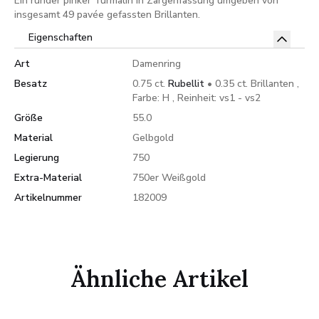
Ein runder pinker Turmalin in Zargenfassung umgeben von
insgesamt 49 pavée gefassten Brillanten.
Eigenschaften
Art
Damenring
Besatz
0.75 ct.
Rubellit
• 0.35 ct. Brillanten ,
Farbe: H , Reinheit: vs1 - vs2
Größe
55.0
Material
Gelbgold
Legierung
750
Extra-Material
750er Weißgold
Artikelnummer
182009
Ähnliche Artikel