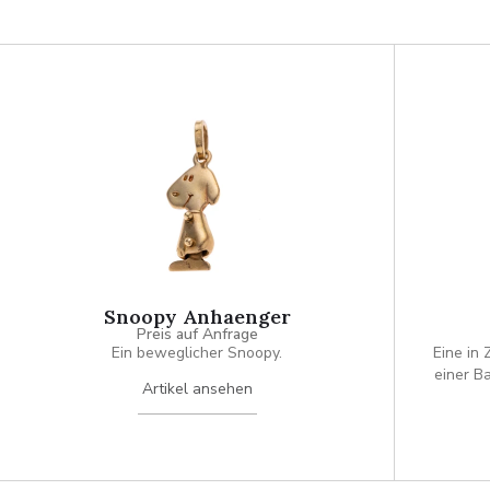
Snoopy Anhaenger
Preis auf Anfrage
Ein beweglicher Snoopy.
Eine in 
einer B
Artikel ansehen
r