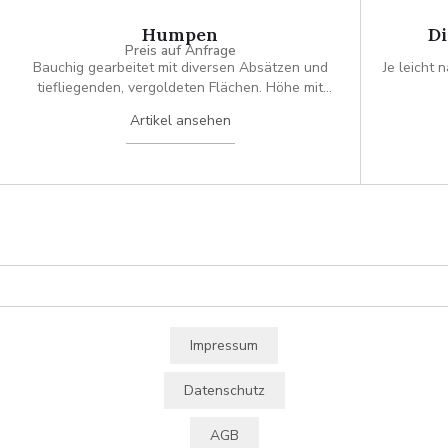
Humpen
Di
Preis auf Anfrage
Bauchig gearbeitet mit diversen Absätzen und
Je leicht
tiefliegenden, vergoldeten Flächen. Höhe mit
Knauf ca. 16 cm, Durchmesser ca. 8cm. Vgl. H.
Artikel ansehen
Seling, Die Kunst der Augsburger Goldschmiede,
Abbildung 431. Höhe mit Knauf ca. 16cm,
Durchmesser: ca. 8cm.
Impressum
Datenschutz
AGB