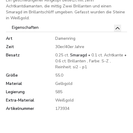
Ein geschwungener Ringkopf besetzt mit zehn
Achtkantdiamanten, die mittig Zwei Brillanten und einen
Smaragd im Brillantschliff umgeben. Gefasst wurden die Steine
in Weißgold.
Eigenschaften
Art
Damenring
Zeit
30er/40er Jahre
Besatz
0.25 ct.
Smaragd
• 0.1 ct. Achtkante •
0.6 ct. Brillanten , Farbe: S-Z ,
Reinheit: si2 - p1
Größe
55.0
Material
Gelbgold
Legierung
585
Extra-Material
Weißgold
Artikelnummer
173934